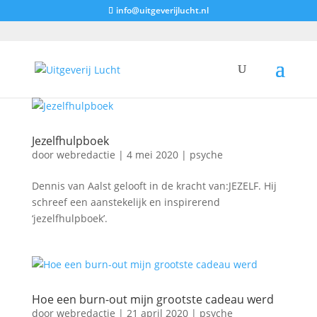
info@uitgeverijlucht.nl
Jezelfhulpboek
door
webredactie
|
4 mei 2020
|
psyche
Dennis van Aalst gelooft in de kracht van:JEZELF. Hij
schreef een aanstekelijk en inspirerend
‘jezelfhulpboek’.
Hoe een burn-out mijn grootste cadeau werd
door
webredactie
|
21 april 2020
|
psyche